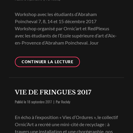
Workshop avec les étudiants d’Abraham
Poincheval 7, 8, 14 et 15 décembre 2017
Workshop organisé par Ornic’art et RedPlexus
avec les étudiants de l’Ecole supérieure d’art d’Aix-
en-Provence d’Abraham Poincheval. Jour
WORKSHOP
CONTINUER LA LECTURE
–
ABRAHAM
POINCHEVAL
VIE DE FRINGUES 2017
Byline
Publié le
18 septembre 2017
|
Par
Rochdy
En écho à l’exposition « Vies d’Ordures », le collectif
Ornic’Art a recréé une mini-cité de recyclage : à
travers une installation et une chorégraphie, nos