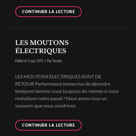
STRANGE
CONTINUER LA LECTURE
TO
MEET
YOU
LES MOUTONS
ÉLECTRIQUES
Byline
Publié le
5 juin 2015
|
Par
Rochdy
LES MOUTONS ÉLECTRIQUES SONT DE
RETOUR Performance immersive de désordre
temporel Serions nous toujours les mêmes si nous
revisitions notre passé ? Nous avons tous un
souvenir que nous voudrions
LES
CONTINUER LA LECTURE
MOUTONS