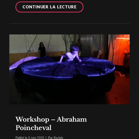
TURN
CONTINUER LA LECTURE
ME
ON
–
PDU
2018
Workshop – Abraham
Poincheval
Byline
Publié le
6 juin 2019
|
Par
Rochdy