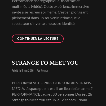
Performance chorégraphique, théâtrale et
multimédia (vidéo). Cette expérience immersive
invite à se recréer soi même. C’est en plongeant
pleinement dans un souvenir intime que le
spectateur s’invente une autre identité
J’IRAI
CONTINUER LA LECTURE
DANSER
DANS
UNE
FÔRET
STRANGE TO MEET YOU
DE
SMS
Byline
Publié le
5 juin 2016
|
Par
Rochdy
JUSTE
AVANT
PERFORMANCE – PARCOURS URBAIN TRANS-
LA
MÉDIA. L’espace public est-il un lieu de fantasme ?
NUIT
2016
PERFORMANCE Jauge : 80 personnes Durée : 2h
Strange to Meet You est un jeu d’échecs urbain