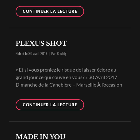
J’IRAI
CONTINUER LA LECTURE
MANGER
DANS
UNE
FÔRET
PLEXUS SHOT
DE
SMS
Byline
Publié le
30 avril 2017
|
Par
Rochdy
JUSTE
SUR
« Et si vous preniez le risque de laisser éclore au
LA
grand jour ce qui couve en vous? » 30 Avril 2017
FRONTIÈRE
Dimanche de la Canebière – Marseille À l’occasion
PLEXUS
CONTINUER LA LECTURE
SHOT
MADE IN YOU