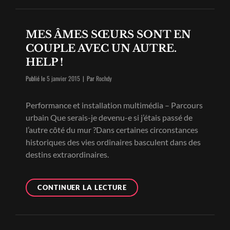
ÉLECTRIQUES
MES ÂMES SŒURS SONT EN
COUPLE AVEC UN AUTRE.
HELP !
Byline
Publié le
5 janvier 2015
|
Par
Rochdy
Performance et installation multimédia – Parcours
urbain Que serais-je devenu-e si j’étais passé de
l’autre côté du mur ?Dans certaines circonstances
historiques des vies ordinaires basculent dans des
destins extraordinaires.
MES
CONTINUER LA LECTURE
ÂMES
SŒURS
SONT
EN