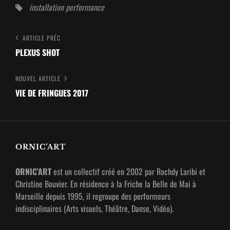
Tags,
installation
performance
Navigation
Article
ARTICLE PRÉC
Précédent
PLEXUS SHOT
de
l’article
Nouvel
NOUVEL ARTICLE
article
VIE DE FRINGUES 2017
ORNIC’ART
ORNIC’ART
est un collectif créé en 2002 par Rochdy Laribi et
Christine Bouvier. En résidence à la Friche la Belle de Mai à
Marseille depuis 1995, il regroupe des performeurs
indisciplinaires (Arts visuels, Théâtre, Danse, Vidéo).