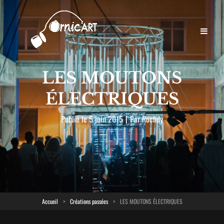
LES MOUTONS
ÉLECTRIQUES
Byline
Publié le
5 juin 2015
|
Par
Rochdy
Accueil
>
Créations passées
>
LES MOUTONS ÉLECTRIQUES