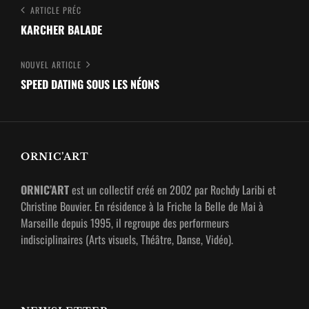
Navigation
Article
ARTICLE PRÉC
Précédent
KARCHER BALADE
de
l’article
Nouvel
NOUVEL ARTICLE
article
SPEED DATING SOUS LES NÉONS
ORNIC’ART
ORNIC’ART
est un collectif créé en 2002 par Rochdy Laribi et
Christine Bouvier. En résidence à la Friche la Belle de Mai à
Marseille depuis 1995, il regroupe des performeurs
indisciplinaires (Arts visuels, Théâtre, Danse, Vidéo).