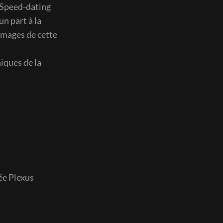
e Speed-dating
n part à la
 images de cette
iques de la
rée Plexus