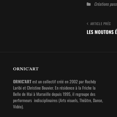
Catégories
Créations pass
Navigatio
Article
ARTICLE PRÉC
Précédent
LES MOUTONS É
de
l’article
ORNIC’ART
ORNIC’ART
est un collectif créé en 2002 par Rochdy
Laribi et Christine Bouvier. En résidence à la Friche la
Belle de Mai à Marseille depuis 1995, il regroupe des
performeurs indisciplinaires (Arts visuels, Théâtre, Danse,
Vidéo).