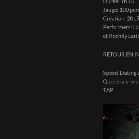
Durée: 1h 15
Jauge: 100 pe
Création: 201
Performers: La
et Rochdy Larib
RETOUR EN 
Speed-Dating so
Que serais-je d
TAP