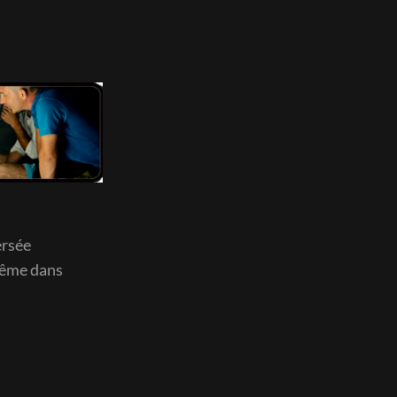
ersée
-même dans