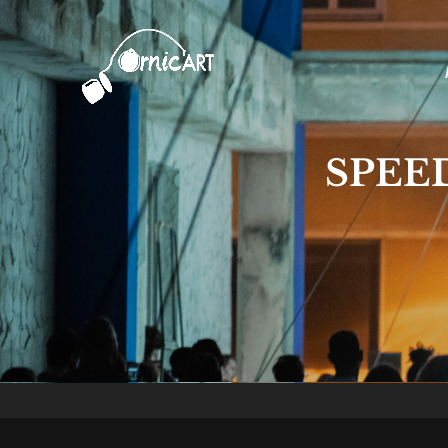
Ornic'Art
Collectif De Performeurs Indiscip
SPEE