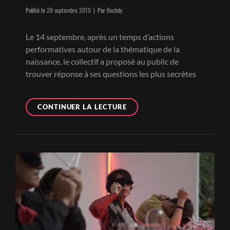
Byline
Publié le
28 septembre 2019
|
Par
Rochdy
Le 14 septembre, après un temps d’actions
performatives autour de la thématique de la
naissance, le collectif a proposé au public de
trouver réponse à ses questions les plus secrètes
PLEXUS
CONTINUER LA LECTURE
ROUGE
&
PLEXUS
NUIT
–
14.09.2019