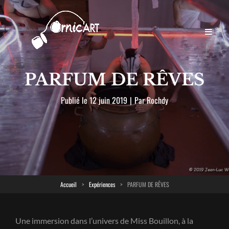
PARFUM DE RÊVES
Byline
Publié le
12 juin 2019
|
Par
Rochdy
Accueil
>
Expériences
>
PARFUM DE RÊVES
Une immersion dans l’univers de Miss Bouillon, à la