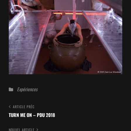
Catégories
Expériences
Navigation
Article
ARTICLE PRÉC
Précédent
TURN ME ON – PDU 2018
de
l’article
Nouvel
NOUVEL ARTICLE