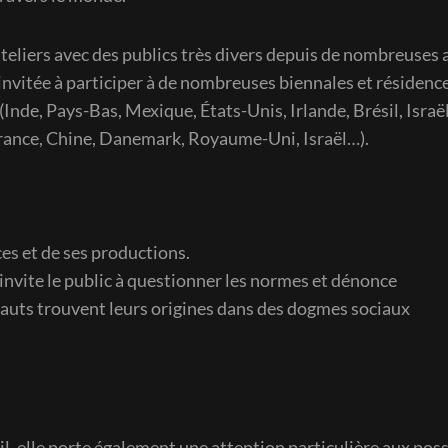
teliers avec des publics très divers depuis de nombreuses 
nvitée à participer à de nombreuses biennales et résidences
 (Inde, Pays-Bas, Mexique, États-Unis, Irlande, Brésil, Israël
 France, Chine, Danemark, Royaume-Uni, Israël…).
es et de ses productions.
e invite le public à questionner les normes et dénonce
fauts trouvent leurs origines dans des dogmes sociaux
l, elle porte également une attention particulière aux possi