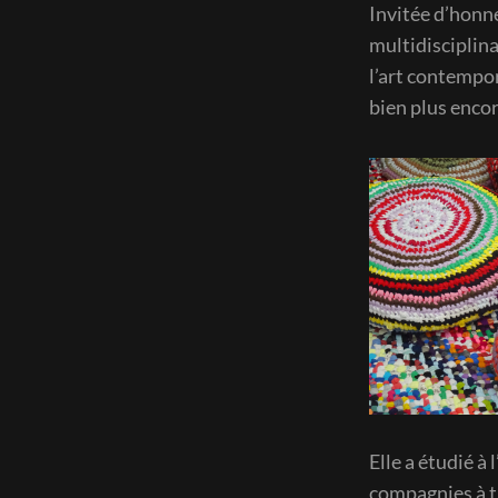
Invitée d’honne
multidisciplin
l’art contempora
bien plus encor
Elle a étudié à
compagnies à t