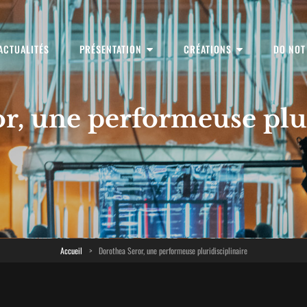
ACTUALITÉS
PRÉSENTATION
CRÉATIONS
DO NOT
linaires
r, une performeuse plur
Accueil
>
Dorothea Seror, une performeuse pluridisciplinaire