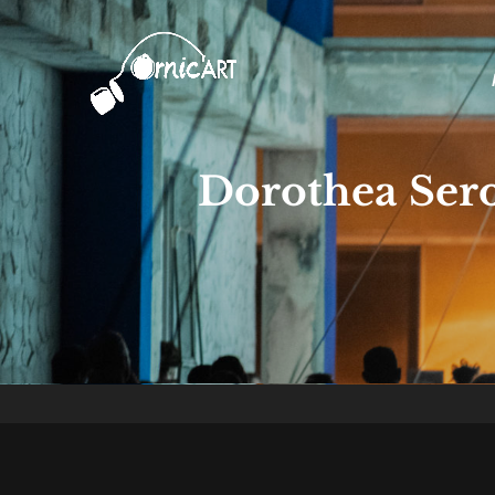
Ornic'Art
Collectif De Performeurs Indiscip
Dorothea Sero