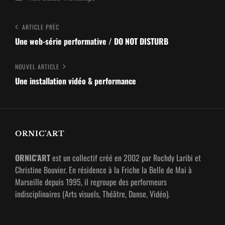
Navigation
Article
ARTICLE PRÉC
Précédent
Une web-série performative / DO NOT DISTURB
de
l’article
Nouvel
NOUVEL ARTICLE
article
Une installation vidéo & performance
ORNIC’ART
ORNIC’ART
est un collectif créé en 2002 par Rochdy Laribi et
Christine Bouvier. En résidence à la Friche la Belle de Mai à
Marseille depuis 1995, il regroupe des performeurs
indisciplinaires (Arts visuels, Théâtre, Danse, Vidéo).