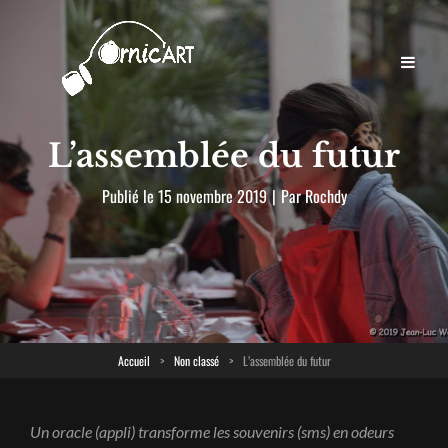
L’assemblée du futur
Byline
Publié le
15 novembre 2019
|
Par
Rochdy
Accueil
>
Non classé
>
L’assemblée du futur
Un oracle (appli) transforme les souvenirs (sms) en odeurs