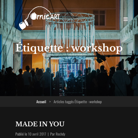
Étiquette :
workshop
Accueil
>
Articles taggés
Étiquette :
workshop
MADE IN YOU
Byline
Publié le
10 avril 2017
|
Par
Rochdy