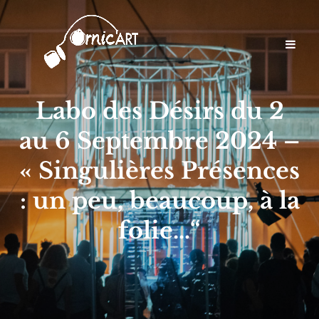
Labo des Désirs du 2
au 6 Septembre 2024 –
« Singulières Présences
: un peu, beaucoup, à la
folie…“