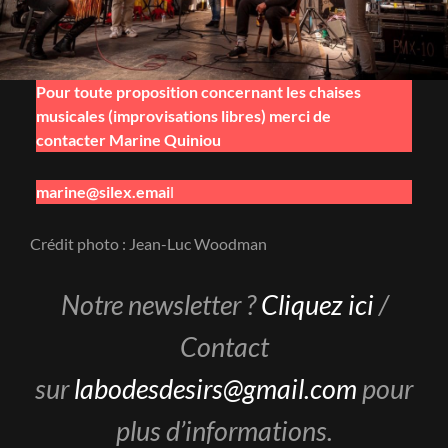
Pour toute proposition concernant les chaises
musicales (improvisations libres) merci de
contacter Marine Quiniou
marine@silex.emai
l
Crédit photo : Jean-Luc Woodman
Notre newsletter ?
Cliquez ici
/
Contact
sur
labodesdesirs@gmail.com
pour
plus d’informations.