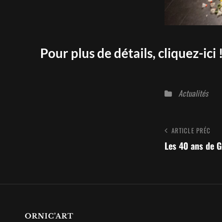
Pour plus de détails, cliquez-ici 
Catégories
Actualités
Navigatio
Article
ARTICLE PRÉC
Précédent
Les 40 ans de G
de
l’article
ORNIC’ART