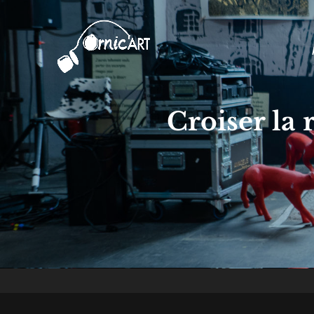
Ornic'Art
Collectif De Performeurs Indiscip
Croiser la 