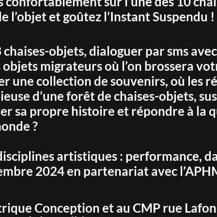
 confortablement sur l’une des 10 chais
 l’objet et goûtez l’Instant Suspendu !
 chaises-objets, dialoguer par sms avec 
 objets migrateurs où l’on brossera vot
 une collection de souvenirs, où les réc
rieuse d’une forêt de chaises-objets, s
r sa propre histoire et répondre à la qu
onde ?
disciplines artistiques : performance, da
ptembre 2024 en partenariat avec l’APH
trique Conception et au CMP rue Lafon. 