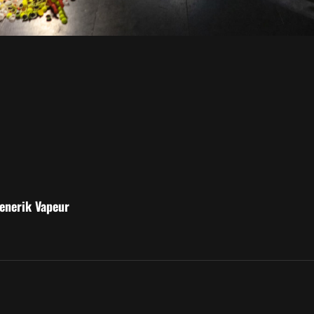
!
n
enerik Vapeur