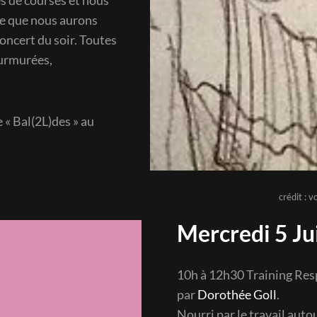
le que nous aurons
concert du soir. Toutes
murmurées,
« Bal(2L)des » au
crédit : 
Mercredi 5 Ju
10h à 12h30 Training Respi
par
Dorothée Goll
.
Nourri par le travail auto