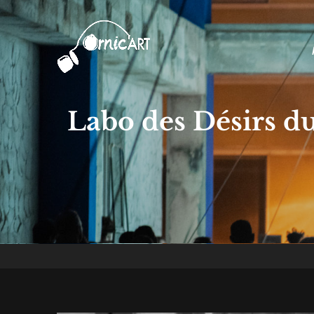
Ornic'Art
Collectif De Performeurs Indiscip
Labo des Désirs du