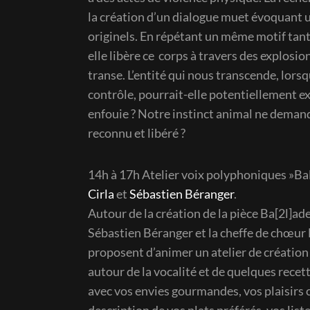
la création d’un dialogue muet évoquant 
originels. En répétant un même motif tant
elle libère ce corps à travers des explosio
transe. L’entité qui nous transcende, lors
contrôle, pourrait-elle potentiellement e
enfouie ? Notre instinct animal ne demande
reconnu et libéré ?
14h à 17h Atelier voix polyphoniques »Ba
Cirla
et
Sébastien Béranger
.
Autour de la création de la pièce Ba[2l]ad
Sébastien Béranger et la cheffe de chœur B
proposent d’animer un atelier de création 
autour de la vocalité et de quelques recet
avec vos envies gourmandes, vos plaisirs c
description de vos plats préférés, vos list