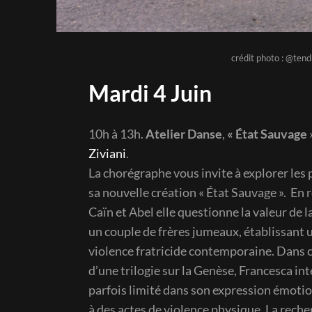
crédit photo : @ten
Mardi 4 Juin
10h à 13h.
Atelier Danse
,
« État Sauvage
Ziviani
.
La chorégraphe vous invite à explorer les 
sa nouvelle création « État Sauvage ». En 
Caïn et Abel elle questionne la valeur de la
un couple de frères jumeaux, établissant u
violence fratricide contemporaine. Dans 
d’une trilogie sur la Genèse, Francesca in
parfois limité dans son expression émotio
à des actes de violence physique. La reche