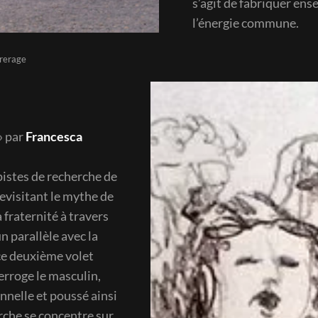
s’agit de fabriquer ens
l’énergie commune.
drerage
» par
Francesca
pistes de recherche de
revisitant le mythe de
 fraternité à travers
n parallèle avec la
ce deuxième volet
terroge le masculin,
nnelle et poussé ainsi
rche se concentre sur