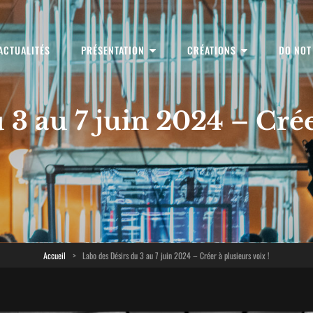
ACTUALITÉS
PRÉSENTATION
CRÉATIONS
DO NOT
linaires
 3 au 7 juin 2024 – Créer
Accueil
>
Labo des Désirs du 3 au 7 juin 2024 – Créer à plusieurs voix !