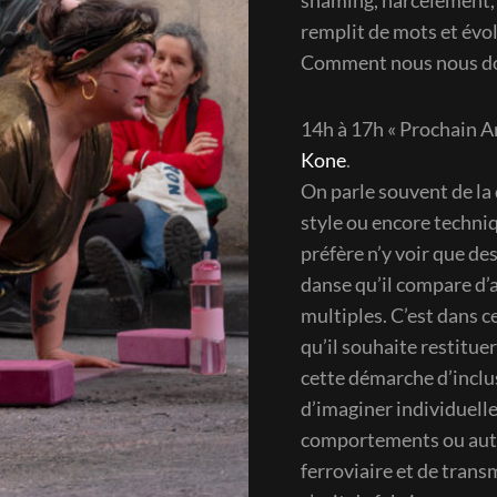
shaming, harcèlement, b
remplit de mots et évol
Comment nous nous don
14h à 17h « Prochain Ar
Kone
.
On parle souvent de la 
style ou encore techn
préfère n’y voir que d
danse qu’il compare d’a
multiples. C’est dans ce
qu’il souhaite restitue
cette démarche d’inclu
d’imaginer individuell
comportements ou autr
ferroviaire et de trans