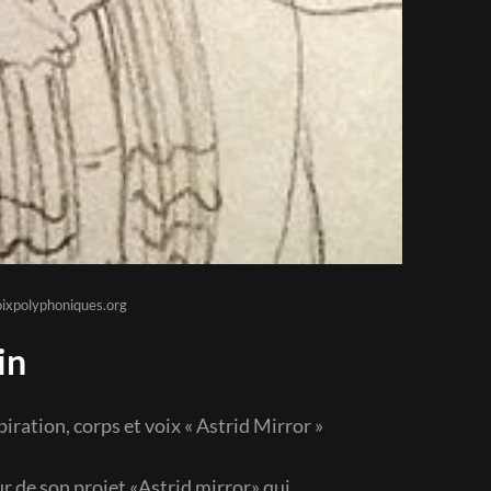
voixpolyphoniques.org
in
ration, corps et voix « Astrid Mirror »
ur de son projet «Astrid mirror» qui