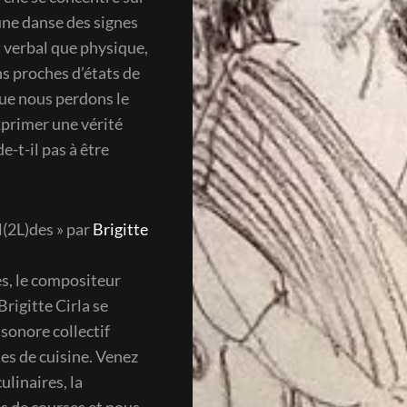
une danse des signes
 verbal que physique,
ns proches d’états de
que nous perdons le
xprimer une vérité
-t-il pas à être
l(2L)des » par
Brigitte
es, le compositeur
rigitte Cirla se
sonore collectif
tes de cuisine. Venez
ulinaires, la
es de courses et nous