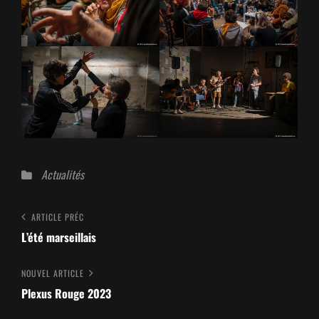
Catégories
Actualités
Navigation
Article
ARTICLE PRÉC
Précédent
L’été marseillais
de
l’article
Nouvel
NOUVEL ARTICLE
article
Plexus Rouge 2023