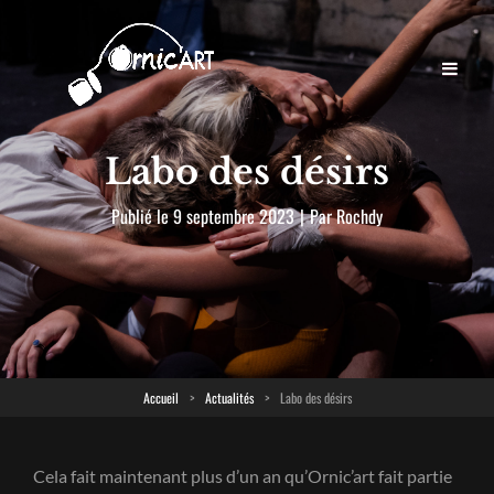
Labo des désirs
Byline
Publié le
9 septembre 2023
|
Par
Rochdy
Accueil
>
Actualités
>
Labo des désirs
Cela fait maintenant plus d’un an qu’Ornic’art fait partie