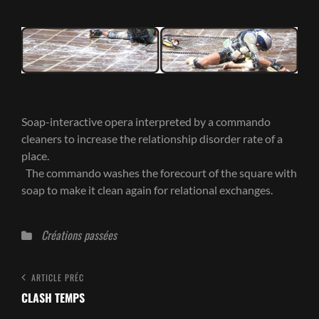
Soap-interactive opera interpreted by a commando
cleaners to increase the relationship disorder rate of a
place.
The commando washes the forecourt of the square with
soap to make it clean again for relational exchanges.
Catégories
Créations passées
Navigation
Article
ARTICLE PRÉC
Précédent
CLASH TEMPS
de