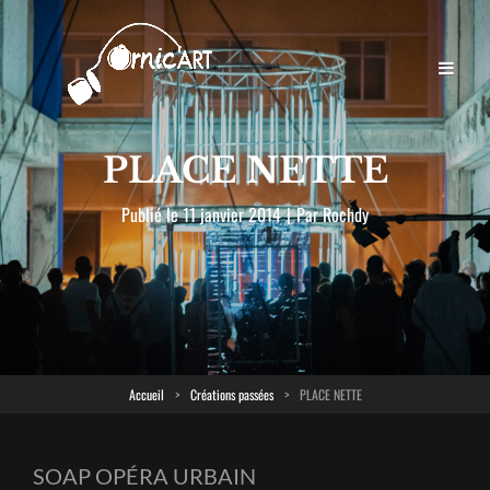
PLACE NETTE
Byline
Publié le
11 janvier 2014
|
Par
Rochdy
Accueil
>
Créations passées
>
PLACE NETTE
SOAP OPÉRA URBAIN