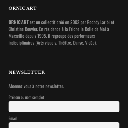
AVANT
ORNIC’ART
LA
NUIT
ORNIC’ART
est un collectif créé en 2002 par Rochdy Laribi et
2016
Christine Bouvier. En résidence à la Friche la Belle de Mai à
Marseille depuis 1995, il regroupe des performeurs
indisciplinaires (Arts visuels, Théâtre, Danse, Vidéo).
NEWSLETTER
Abonnez vous à notre newsletter.
Prénom ou nom complet
Email