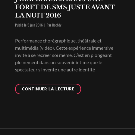
FÔRET DE SMS JUSTE AVANT
LA NUIT 2016
Byline
Publié le
5 juin 2016
|
Par
Rochdy
Performance chorégraphique, théâtrale et
multimédia (vidéo). Cette expérience immersive
invite à se recréer soi même. C’est en plongeant
pleinement dans un souvenir intime que le
spectateur s’invente une autre identité
J’IRAI
CONTINUER LA LECTURE
DANSER
DANS
UNE
FÔRET
DE
SMS
JUSTE