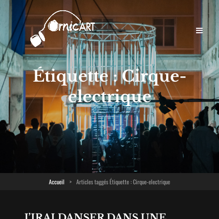
Étiquette :
Cirque-
electrique
Accueil
>
Articles taggés
Étiquette :
Cirque-electrique
J’IRAI DANSER DANS UNE