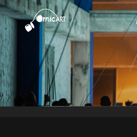
Ornic'Art
Collectif De Performeurs Indiscip