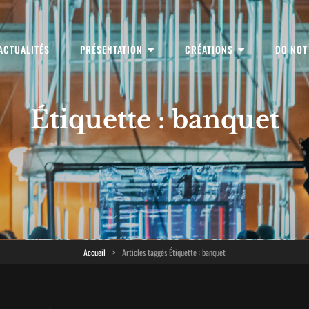
ACTUALITÉS
PRÉSENTATION
CRÉATIONS
DO NOT
linaires
Étiquette :
banquet
Accueil
>
Articles taggés
Étiquette :
banquet