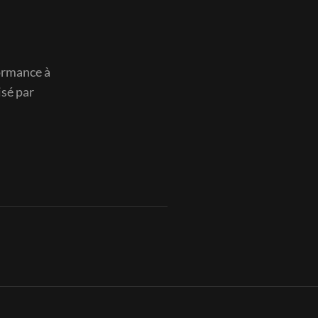
ormance à
isé par