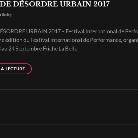
 DE DÉSORDRE URBAIN 2017
Byline
ar
Rochdy
SORDRE URBAIN 2017 – Festival International de Perf
e édition du Festival International de Performance, organ
 au 24 Septembre Friche La Belle
PRÉAVIS
LA LECTURE
DE
DÉSORDRE
URBAIN
2017